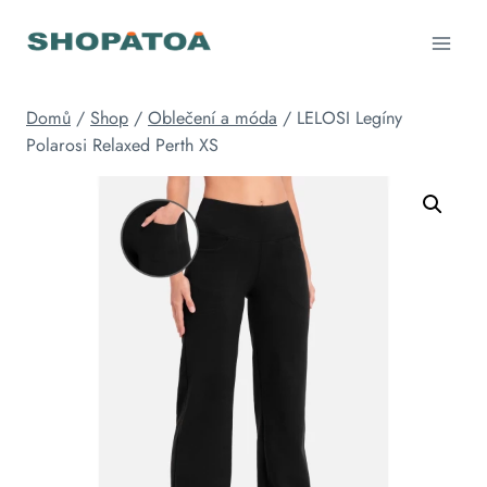
Přeskočit
na
obsah
Domů
/
Shop
/
Oblečení a móda
/
LELOSI Legíny
Polarosi Relaxed Perth XS