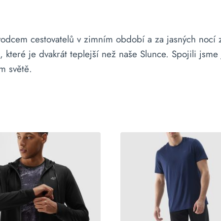
ůvodcem cestovatelů v zimním období a za jasných nocí 
které je dvakrát teplejší než naše Slunce. Spojili jsm
m světě.