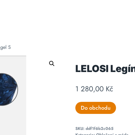
igel S
LELOSI Legín
1 280,00
Kč
Do obchodu
SKU:
ddf1f6b2c065
Kategorie:
Oblečení a móda