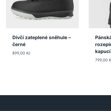
Dívčí zateplené sněhule –
Pánská
černé
rozepí
kapucí
899,00
Kč
799,00
K