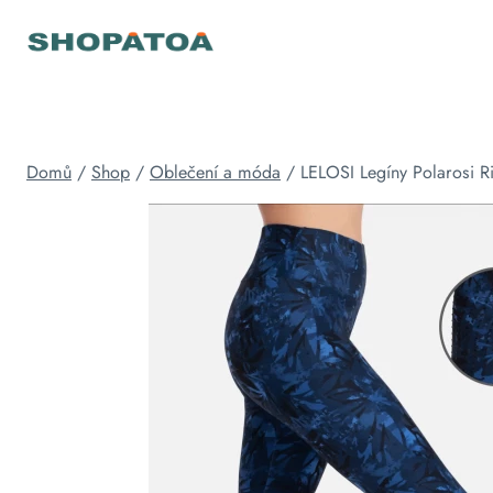
Přeskočit
na
obsah
Domů
/
Shop
/
Oblečení a móda
/
LELOSI Legíny Polarosi R