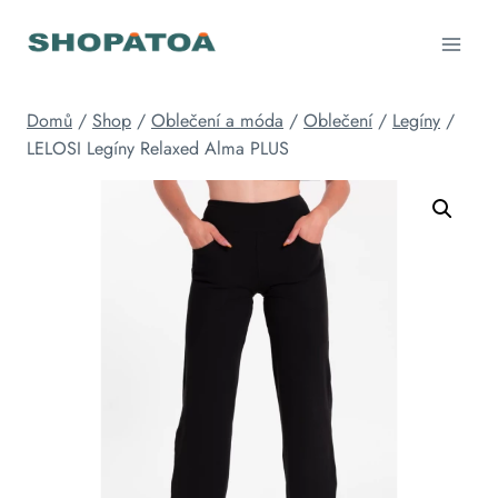
Přeskočit
na
obsah
Domů
/
Shop
/
Oblečení a móda
/
Oblečení
/
Legíny
/
LELOSI Legíny Relaxed Alma PLUS