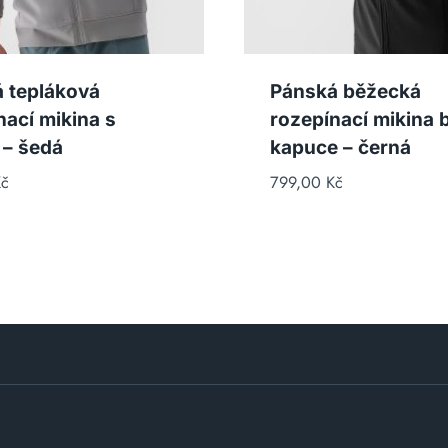
 tepláková
Pánská běžecká
nací mikina s
rozepínací mikina 
 – šedá
kapuce – černá
č
799,00
Kč