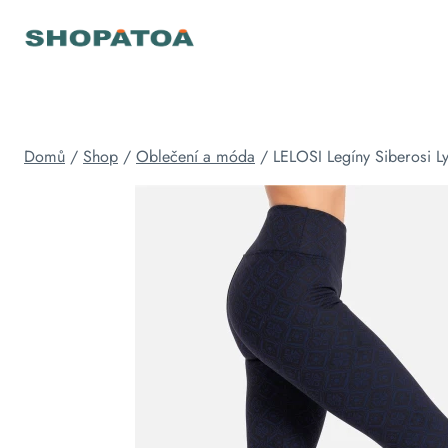
Přeskočit
na
obsah
Domů
/
Shop
/
Oblečení a móda
/
LELOSI Legíny Siberosi L