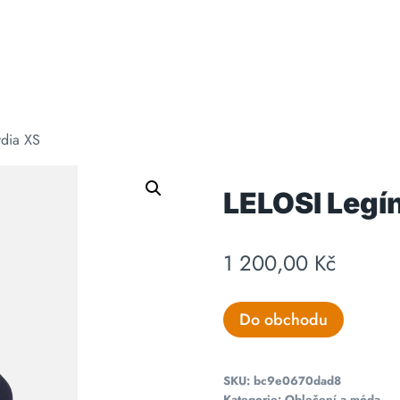
ydia XS
LELOSI Legín
1 200,00
Kč
Do obchodu
SKU:
bc9e0670dad8
Kategorie:
Oblečení a móda