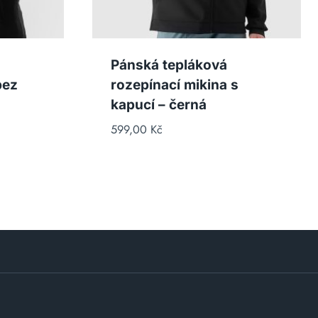
Pánská tepláková
bez
rozepínací mikina s
kapucí – černá
599,00
Kč