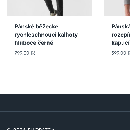
Pánské běžecké
Pánská
rychleschnoucí kalhoty –
rozepí
hluboce černé
kapucí
799,00
Kč
599,00
K