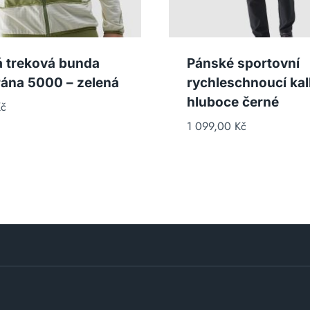
 treková bunda
Pánské sportovní
na 5000 – zelená
rychleschnoucí kal
hluboce černé
č
1 099,00
Kč