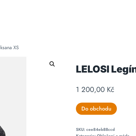
Oksana XS
LELOSI Legí
1 200,00
Kč
Do obchodu
SKU:
cee84eb88ccd
Kategorie:
Oblečení a móda