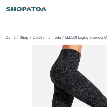
Přeskočit
na
obsah
Domů
/
Shop
/
Oblečení a móda
/
LELOSI Legíny Siberosi 