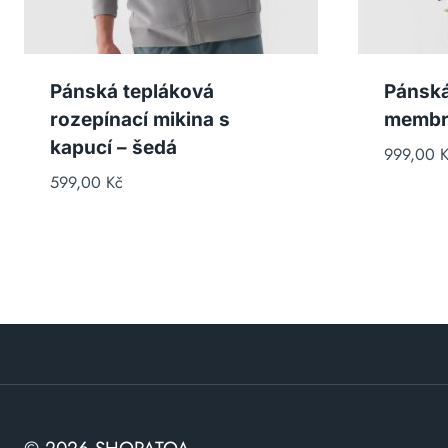
Pánská tepláková
Pánská
rozepínací mikina s
membrá
kapucí – šedá
999,00
K
599,00
Kč