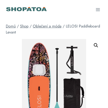
Přeskočit
na
obsah
Domů
/
Shop
/
Oblečení a móda
/
LELOSI Paddleboard
Levant