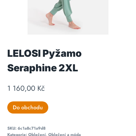
LELOSI Pyžamo
Seraphine 2XL
1 160,00
Kč
Do obchodu
SKU:
6c1a8c71a9d8
Kategorie:
Oblečení
,
Oblečení a móda