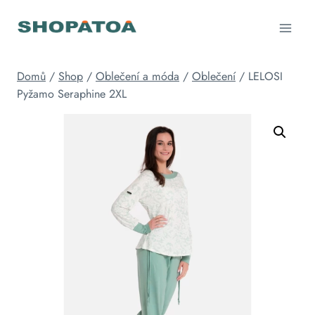
Přeskočit
na
obsah
Domů
/
Shop
/
Oblečení a móda
/
Oblečení
/
LELOSI
Pyžamo Seraphine 2XL