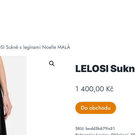
SI Sukně s legínami Noelle MALÁ
LELOSI Sukn
1 400,00
Kč
Do obchodu
SKU:
bedd3b679a51
Kategorie:
Legíny
,
Oblečení
,
O