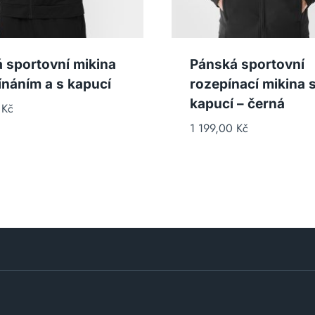
 sportovní mikina
Pánská sportovní
ínáním a s kapucí
rozepínací mikina 
kapucí – černá
0
Kč
1 199,00
Kč