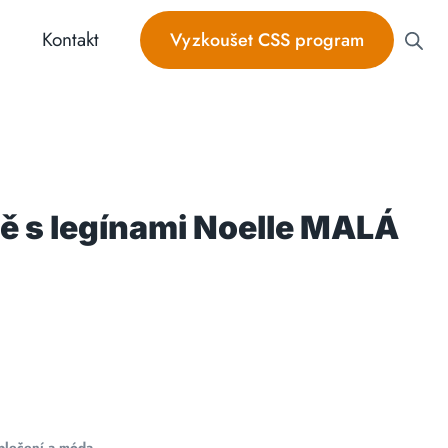
Kontakt
Vyzkoušet CSS program
ě s legínami Noelle MALÁ
blečení a móda