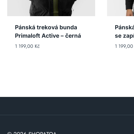
Pánská treková bunda
Pánská
Primaloft Active – černá
se zap
1 199,00
Kč
1 199,0