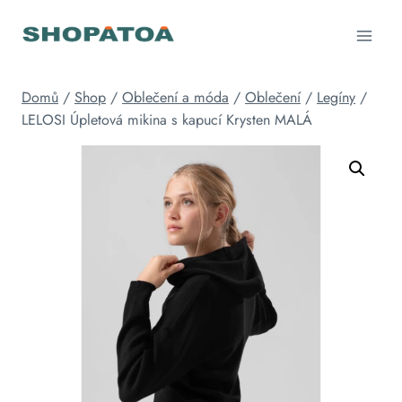
Přeskočit
na
obsah
Domů
/
Shop
/
Oblečení a móda
/
Oblečení
/
Legíny
/
LELOSI Úpletová mikina s kapucí Krysten MALÁ