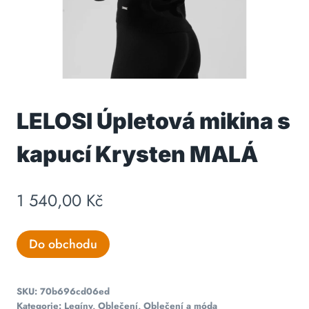
LELOSI Úpletová mikina s
kapucí Krysten MALÁ
1 540,00
Kč
Do obchodu
SKU:
70b696cd06ed
Kategorie:
Legíny
,
Oblečení
,
Oblečení a móda