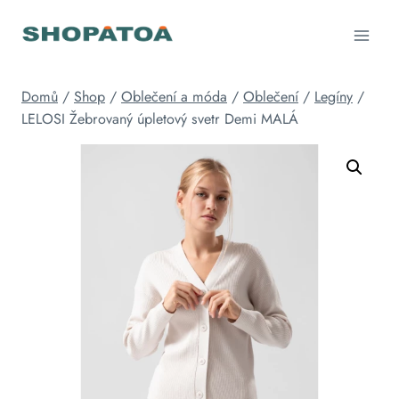
Přeskočit
na
obsah
Domů
/
Shop
/
Oblečení a móda
/
Oblečení
/
Legíny
/
LELOSI Žebrovaný úpletový svetr Demi MALÁ