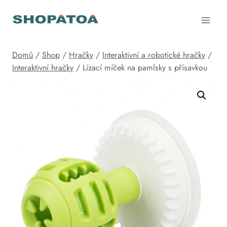
Přeskočit
na
obsah
Domů
/
Shop
/
Hračky
/
Interaktivní a robotické hračky
/
Interaktivní hračky
/
Lízací míček na pamlsky s přísavkou