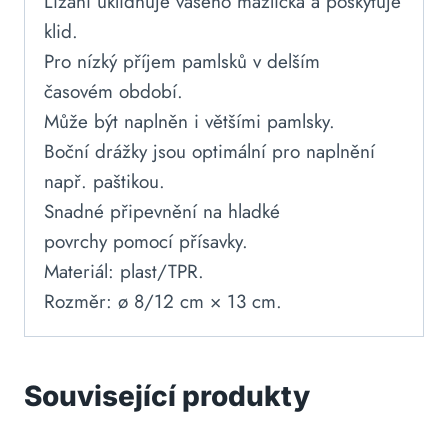
Lízání uklidňuje vašeho mazlíčka a poskytuje
klid.
Pro nízký příjem pamlsků v delším
časovém období.
Může být naplněn i většími pamlsky.
Boční drážky jsou optimální pro naplnění
např. paštikou.
Snadné připevnění na hladké
povrchy pomocí přísavky.
Materiál: plast/TPR.
Rozměr: ø 8/12 cm × 13 cm.
Související produkty