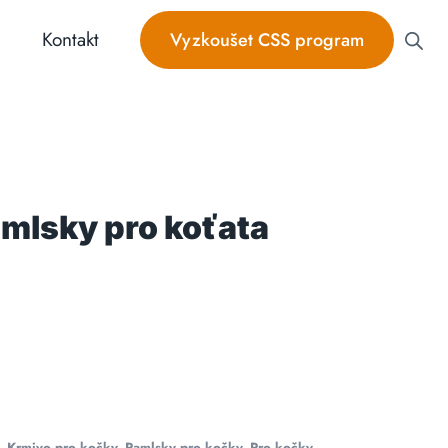
Kontakt
Vyzkoušet CSS program
mlsky pro koťata
,
Krmivo pro kočky
,
Pamlsky pro kočky
,
Pro kočky