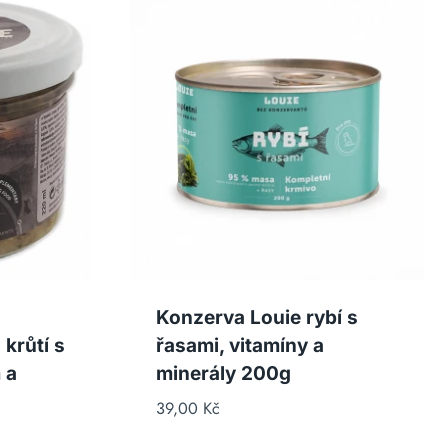
Konzerva Louie rybí s
 krůtí s
řasami, vitamíny a
 a
minerály 200g
39,00
Kč