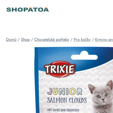
Přeskočit
na
obsah
Domů
/
Shop
/
Chovatelské potřeby
/
Pro kočky
/
Krmivo pr