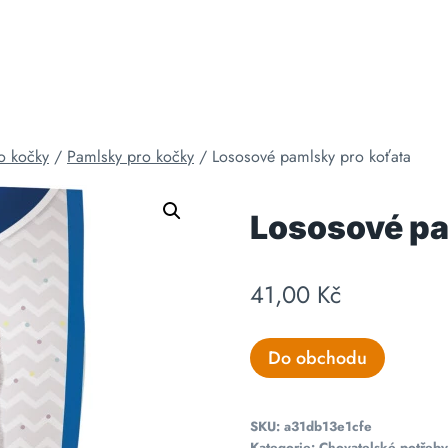
o kočky
/
Pamlsky pro kočky
/
Lososové pamlsky pro koťata
Lososové pa
41,00
Kč
Do obchodu
SKU:
a31db13e1cfe
Kategorie:
Chovatelské potřeby