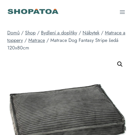
Přeskočit
na
obsah
Domů
/
Shop
/
Bydlení a doplňky
/
Nábytek
/
Matrace a
toppery
/
Matrace
/
Matrace Dog Fantasy Stripe šedá
120x80cm