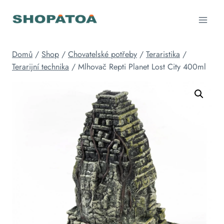
Přeskočit
na
obsah
Domů
/
Shop
/
Chovatelské potřeby
/
Teraristika
/
Terarijní technika
/
Mlhovač Repti Planet Lost City 400ml