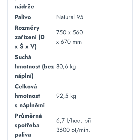
nádrže
Palivo
Natural 95
Rozměry
750 x 560
zařízení (D
x 670 mm
x Š x V)
Suchá
hmotnost (bez
80,6 kg
náplní)
Celková
hmotnost
92,5 kg
s náplněmi
Průměrná
6,7 l/hod. při
spotřeba
3600 ot/min.
paliva