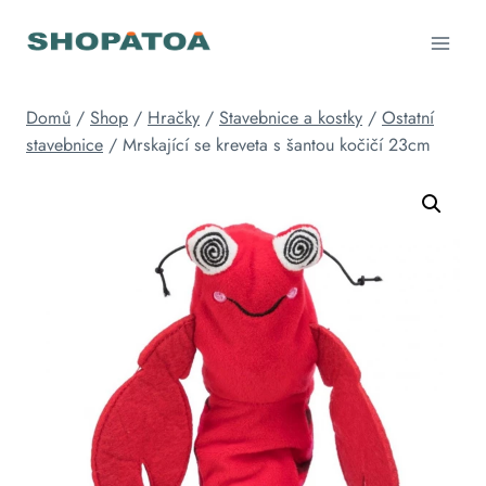
Přeskočit
na
obsah
Domů
/
Shop
/
Hračky
/
Stavebnice a kostky
/
Ostatní
stavebnice
/
Mrskající se kreveta s šantou kočičí 23cm