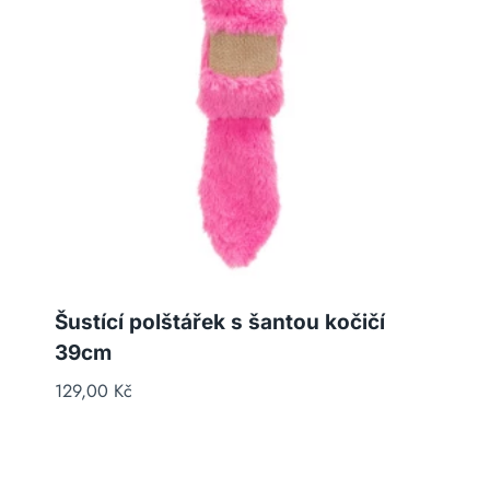
Šustící polštářek s šantou kočičí
39cm
129,00
Kč