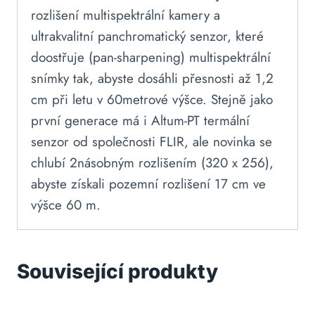
rozlišení multispektrální kamery a
ultrakvalitní panchromatický senzor, které
doostřuje (pan-sharpening) multispektrální
snímky tak, abyste dosáhli přesnosti až 1,2
cm při letu v 60metrové výšce. Stejně jako
první generace má i Altum-PT termální
senzor od společnosti FLIR, ale novinka se
chlubí 2násobným rozlišením (320 x 256),
abyste získali pozemní rozlišení 17 cm ve
výšce 60 m.
Související produkty