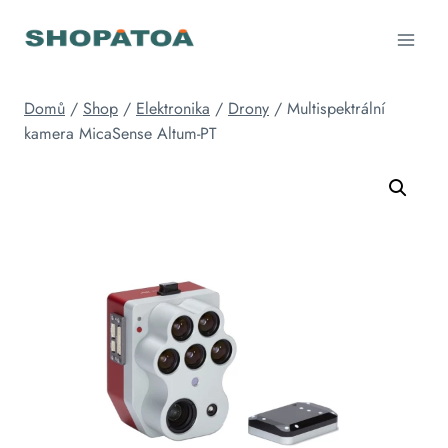
Přeskočit
na
obsah
Domů
/
Shop
/
Elektronika
/
Drony
/
Multispektrální
kamera MicaSense Altum-PT