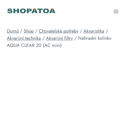
Přeskočit
na
obsah
Domů
/
Shop
/
Chovatelské potřeby
/
Akvaristika
/
Akvarijní technika
/
Akvarijní filtry
/
Náhradní kolínko
AQUA CLEAR 20 (AC mini)