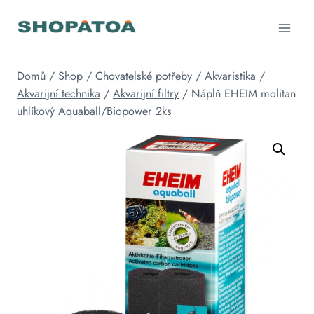
Přeskočit
na
obsah
Domů
/
Shop
/
Chovatelské potřeby
/
Akvaristika
/
Akvarijní technika
/
Akvarijní filtry
/
Náplň EHEIM molitan
uhlíkový Aquaball/Biopower 2ks