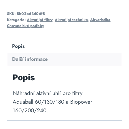
SKU:
8b02b63d06f8
Kategorie:
Akvarijní filtry
,
Akvarijní technika
,
Akvaristika
,
Chovatelské potřeby
Popis
Další informace
Popis
Náhradní aktivní uhlí pro filtry
Aquaball 60/130/180 a Biopower
160/200/240.