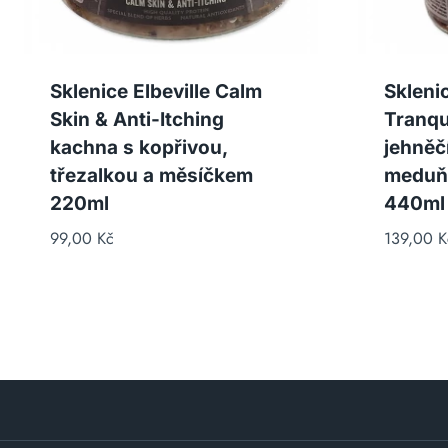
Sklenice Elbeville Calm
Sklenic
Skin & Anti-Itching
Tranqu
kachna s kopřivou,
jehněč
třezalkou a měsíčkem
meduň
220ml
440ml
99,00
Kč
139,00
K