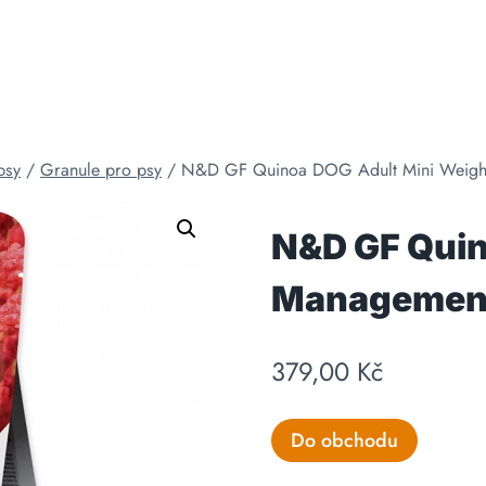
psy
/
Granule pro psy
/
N&D GF Quinoa DOG Adult Mini Weigh
N&D GF Quin
Management
379,00
Kč
Do obchodu