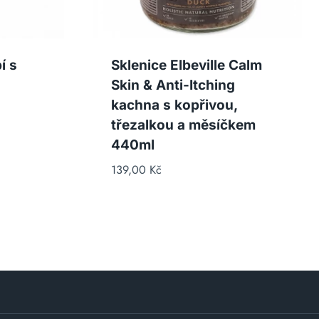
í s
Sklenice Elbeville Calm
Skin & Anti-Itching
kachna s kopřivou,
třezalkou a měsíčkem
440ml
139,00
Kč