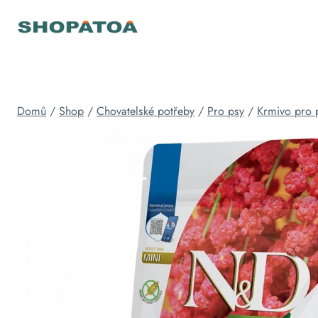
Přeskočit
na
obsah
Domů
/
Shop
/
Chovatelské potřeby
/
Pro psy
/
Krmivo pro 