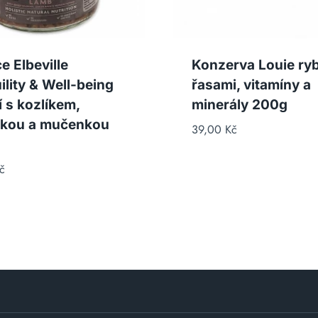
e Elbeville
Konzerva Louie ryb
ility & Well-being
řasami, vitamíny a
í s kozlíkem,
minerály 200g
kou a mučenkou
39,00
Kč
č