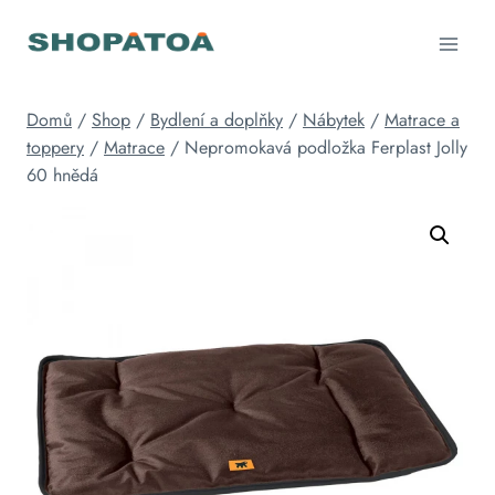
Přeskočit
na
obsah
Domů
/
Shop
/
Bydlení a doplňky
/
Nábytek
/
Matrace a
toppery
/
Matrace
/
Nepromokavá podložka Ferplast Jolly
60 hnědá