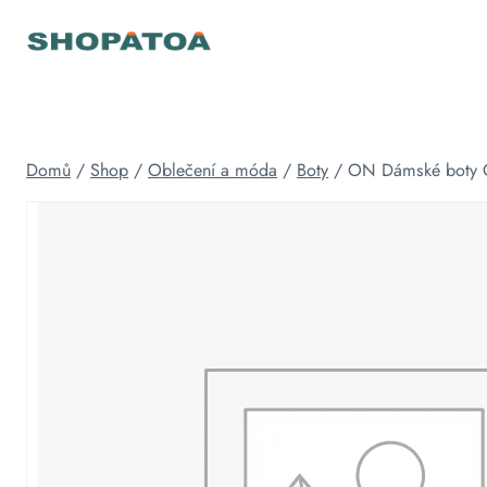
Přeskočit
na
obsah
Domů
/
Shop
/
Oblečení a móda
/
Boty
/
ON Dámské boty 