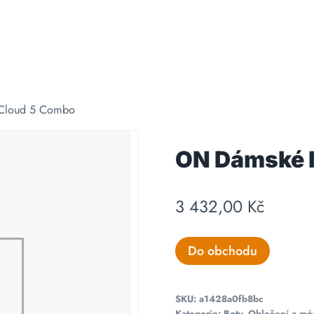
Cloud 5 Combo
ON Dámské 
3 432,00
Kč
Do obchodu
SKU:
a1428a0fb8bc
Kategorie:
Boty
,
Oblečení a mó