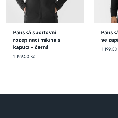
Pánská sportovní
Pánská
rozepínací mikina s
se zap
kapucí – černá
1 199,0
1 199,00
Kč