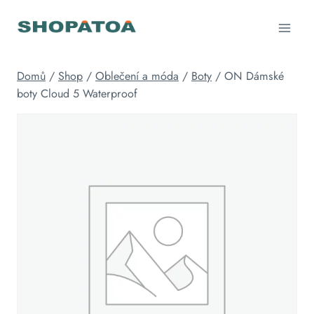
Přeskočit
na
obsah
Domů
/
Shop
/
Oblečení a móda
/
Boty
/
ON Dámské
boty Cloud 5 Waterproof