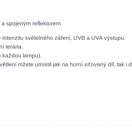
 a spojeným reflektorem.
je intenzitu světelného záření, UVB a UVA výstupu.
í terária.
o každou lampu).
ení mžete umístit jak na horní síťovaný díl, tak i do