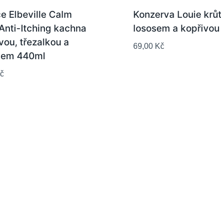
e Elbeville Calm
Konzerva Louie krůtí
Anti-Itching kachna s
lososem a kopřivou
u, třezalkou a
69,00
Kč
em 440ml
č