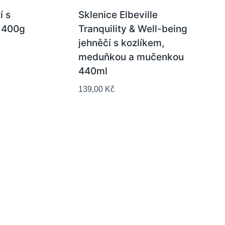
 s
Sklenice Elbeville
 400g
Tranquility & Well-being
jehněčí s kozlíkem,
meduňkou a mučenkou
440ml
139,00
Kč