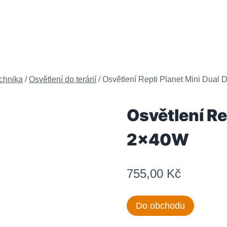
echnika
/
Osvětlení do terárií
/
Osvětlení Repti Planet Mini Dua
Osvětlení Re
2x40W
755,00
Kč
Do obchodu