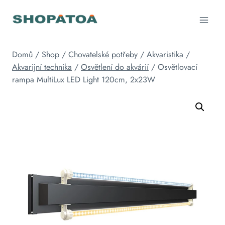
Přeskočit
na
obsah
Domů
/
Shop
/
Chovatelské potřeby
/
Akvaristika
/
Akvarijní technika
/
Osvětlení do akvárií
/
Osvětlovací
rampa MultiLux LED Light 120cm, 2x23W