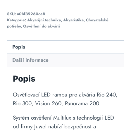
SKU:
a0bf35260ce8
Kategorie:
Akvarijní technika
,
Akvaristika
,
Chovatelské
potřeby
,
Osvětlení do akvárií
Popis
Další informace
Popis
Osvětlovací LED rampa pro akvária Rio 240,
Rio 300, Vision 260, Panorama 200.
Systém osvětlení Multilux s technologií LED
od firmy Juwel nabízí bezpečnost a