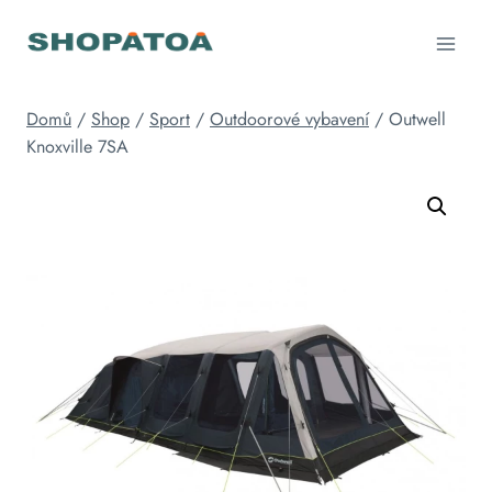
Přeskočit
na
obsah
Domů
/
Shop
/
Sport
/
Outdoorové vybavení
/
Outwell
Knoxville 7SA