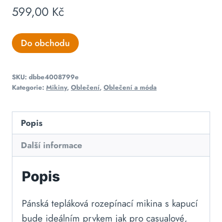
599,00
Kč
Do obchodu
SKU:
dbbe4008799e
Kategorie:
Mikiny
,
Oblečení
,
Oblečení a móda
Popis
Další informace
Popis
Pánská tepláková rozepínací mikina s kapucí
bude ideálním prvkem jak pro casualové,