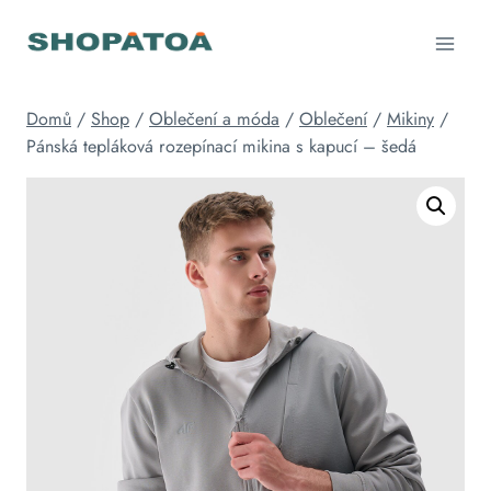
Přeskočit
na
obsah
Domů
/
Shop
/
Oblečení a móda
/
Oblečení
/
Mikiny
/
Pánská tepláková rozepínací mikina s kapucí – šedá