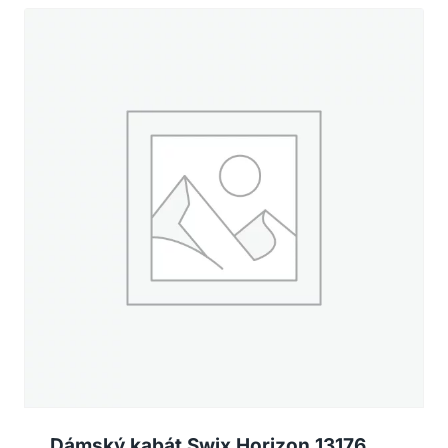
Dámský kabát Swix Horizon 13176