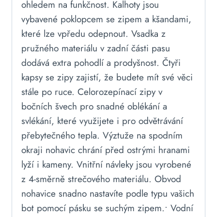
ohledem na funkčnost. Kalhoty jsou
vybavené poklopcem se zipem a kšandami,
které lze vpředu odepnout. Vsadka z
pružného materiálu v zadní části pasu
dodává extra pohodlí a prodyšnost. Čtyři
kapsy se zipy zajistí, že budete mít své věci
stále po ruce. Celorozepínací zipy v
bočních švech pro snadné oblékání a
svlékání, které využijete i pro odvětrávání
přebytečného tepla. Výztuže na spodním
okraji nohavic chrání před ostrými hranami
lyží i kameny. Vnitřní návleky jsou vyrobené
z 4-směrně strečového materiálu. Obvod
nohavice snadno nastavíte podle typu vašich
bot pomocí pásku se suchým zipem.• Vodní