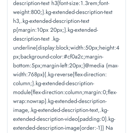
description-text h3{font-size:1.3rem;font-
weight:800;}.kg-extended-description-text
h3,.kg-extended-description-text
p{margin:10px 20px;}.kg-extended-
description-text .kg-
underline{display:block;width:50px;height:4
px;background-color:#cf0a2c;margin-
bottom:5px;margin-left:20px;}@media (max-
width:768px){.kg-reverse{flex-direction:
column;}.kg-extended-description-
module{flex-direction:column;margin:0;flex-
wrap:nowrap}.kg-extended-description-
image,.kg-extended-description-text,.kg-
extended-description-video{padding:0}.kg-
extended-description-image{order:-1}} Na