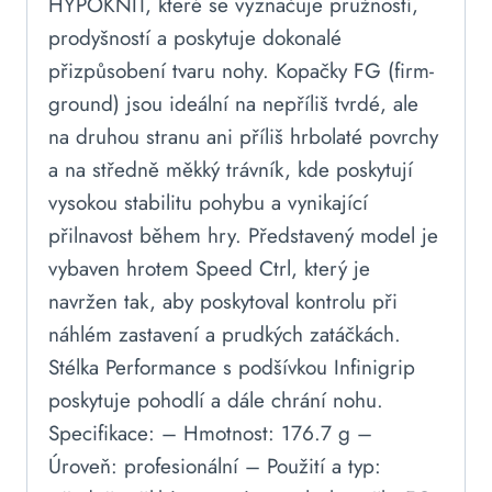
HYPOKNIT, které se vyznačuje pružností,
prodyšností a poskytuje dokonalé
přizpůsobení tvaru nohy. Kopačky FG (firm-
ground) jsou ideální na nepříliš tvrdé, ale
na druhou stranu ani příliš hrbolaté povrchy
a na středně měkký trávník, kde poskytují
vysokou stabilitu pohybu a vynikající
přilnavost během hry. Představený model je
vybaven hrotem Speed Ctrl, který je
navržen tak, aby poskytoval kontrolu při
náhlém zastavení a prudkých zatáčkách.
Stélka Performance s podšívkou Infinigrip
poskytuje pohodlí a dále chrání nohu.
Specifikace: – Hmotnost: 176.7 g –
Úroveň: profesionální – Použití a typ: