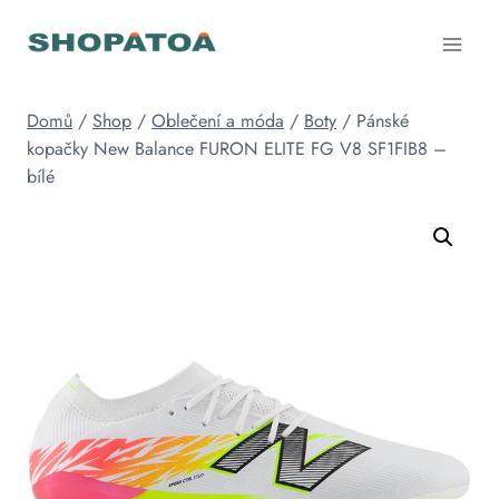
Přeskočit
na
obsah
Domů
/
Shop
/
Oblečení a móda
/
Boty
/
Pánské
kopačky New Balance FURON ELITE FG V8 SF1FIB8 –
bílé