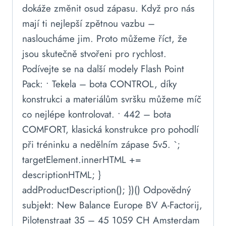
dokáže změnit osud zápasu. Když pro nás
mají ti nejlepší zpětnou vazbu –
nasloucháme jim. Proto můžeme říct, že
jsou skutečně stvořeni pro rychlost.
Podívejte se na další modely Flash Point
Pack: • Tekela – bota CONTROL, díky
konstrukci a materiálům svršku můžeme míč
co nejlépe kontrolovat. • 442 – bota
COMFORT, klasická konstrukce pro pohodlí
při tréninku a nedělním zápase 5v5. `;
targetElement.innerHTML +=
descriptionHTML; }
addProductDescription(); })() Odpovědný
subjekt: New Balance Europe BV A-Factorij,
Pilotenstraat 35 – 45 1059 CH Amsterdam