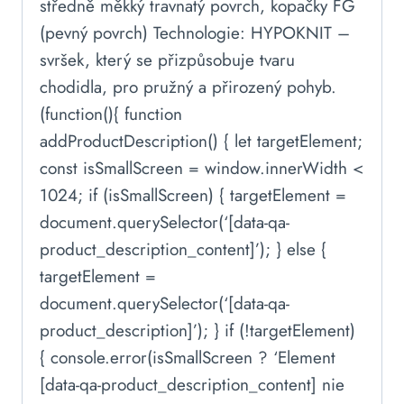
středně měkký travnatý povrch, kopačky FG
(pevný povrch) Technologie: HYPOKNIT –
svršek, který se přizpůsobuje tvaru
chodidla, pro pružný a přirozený pohyb.
(function(){ function
addProductDescription() { let targetElement;
const isSmallScreen = window.innerWidth <
1024; if (isSmallScreen) { targetElement =
document.querySelector(‘[data-qa-
product_description_content]’); } else {
targetElement =
document.querySelector(‘[data-qa-
product_description]’); } if (!targetElement)
{ console.error(isSmallScreen ? ‘Element
[data-qa-product_description_content] nie