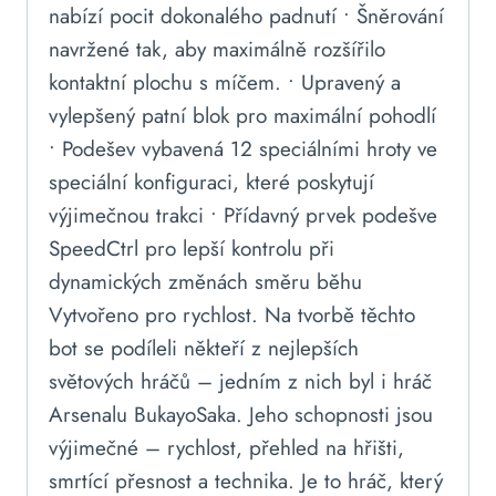
nabízí pocit dokonalého padnutí • Šněrování
navržené tak, aby maximálně rozšířilo
kontaktní plochu s míčem. • Upravený a
vylepšený patní blok pro maximální pohodlí
• Podešev vybavená 12 speciálními hroty ve
speciální konfiguraci, které poskytují
výjimečnou trakci • Přídavný prvek podešve
SpeedCtrl pro lepší kontrolu při
dynamických změnách směru běhu
Vytvořeno pro rychlost. Na tvorbě těchto
bot se podíleli někteří z nejlepších
světových hráčů – jedním z nich byl i hráč
Arsenalu BukayoSaka. Jeho schopnosti jsou
výjimečné – rychlost, přehled na hřišti,
smrtící přesnost a technika. Je to hráč, který