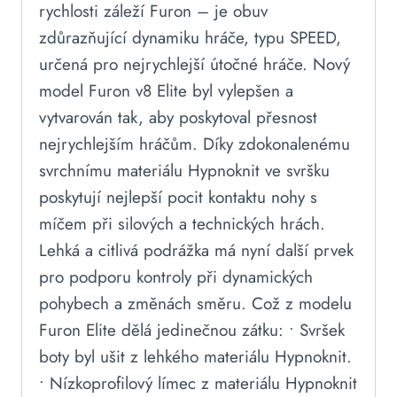
rychlosti záleží Furon – je obuv
zdůrazňující dynamiku hráče, typu SPEED,
určená pro nejrychlejší útočné hráče. Nový
model Furon v8 Elite byl vylepšen a
vytvarován tak, aby poskytoval přesnost
nejrychlejším hráčům. Díky zdokonalenému
svrchnímu materiálu Hypnoknit ve svršku
poskytují nejlepší pocit kontaktu nohy s
míčem při silových a technických hrách.
Lehká a citlivá podrážka má nyní další prvek
pro podporu kontroly při dynamických
pohybech a změnách směru. Což z modelu
Furon Elite dělá jedinečnou zátku: • Svršek
boty byl ušit z lehkého materiálu Hypnoknit.
• Nízkoprofilový límec z materiálu Hypnoknit