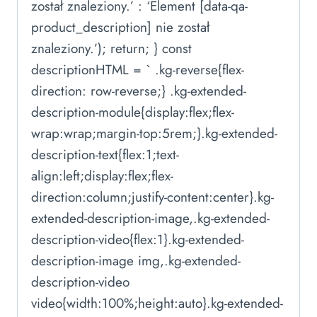
został znaleziony.’ : ‘Element [data-qa-
product_description] nie został
znaleziony.’); return; } const
descriptionHTML = ` .kg-reverse{flex-
direction: row-reverse;} .kg-extended-
description-module{display:flex;flex-
wrap:wrap;margin-top:5rem;}.kg-extended-
description-text{flex:1;text-
align:left;display:flex;flex-
direction:column;justify-content:center}.kg-
extended-description-image,.kg-extended-
description-video{flex:1}.kg-extended-
description-image img,.kg-extended-
description-video
video{width:100%;height:auto}.kg-extended-