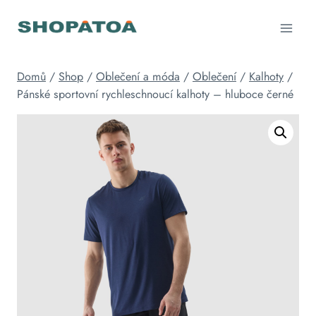
Přeskočit
na
obsah
Domů
/
Shop
/
Oblečení a móda
/
Oblečení
/
Kalhoty
/
Pánské sportovní rychleschnoucí kalhoty – hluboce černé