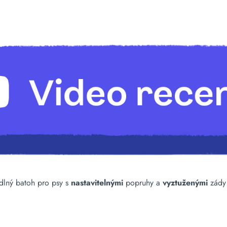
dlný batoh pro psy s
nastavitelnými
popruhy a
vyztuženými
zády 