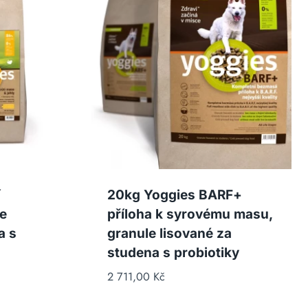
í
20kg Yoggies BARF+
e
příloha k syrovému masu,
a s
granule lisované za
studena s probiotiky
2 711,00
Kč