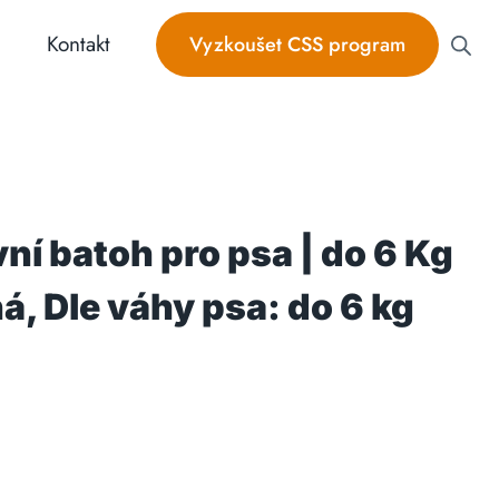
Kontakt
Vyzkoušet CSS program
ní batoh pro psa | do 6 Kg
á, Dle váhy psa: do 6 kg