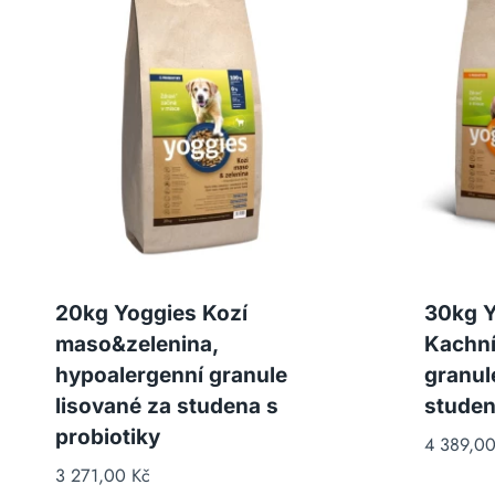
20kg Yoggies Kozí
30kg Y
maso&zelenina,
Kachní
hypoalergenní granule
granul
lisované za studena s
studen
probiotiky
4 389,0
3 271,00
Kč