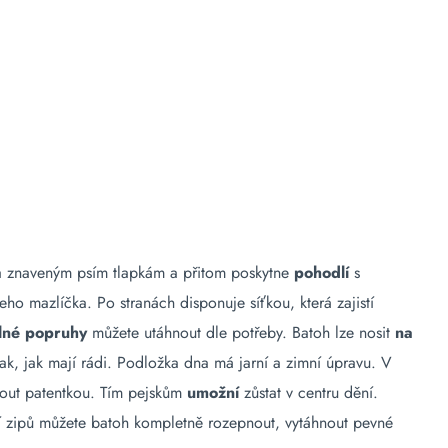
 znaveným psím tlapkám a přitom poskytne
pohodlí
s
eho mazlíčka. Po stranách disponuje síťkou, která zajistí
elné popruhy
můžete utáhnout dle potřeby. Batoh lze nosit
na
tak, jak mají rádi. Podložka dna má jarní a zimní úpravu. V
pnout patentkou. Tím pejskům
umožní
zůstat v centru dění.
zipů můžete batoh kompletně rozepnout, vytáhnout pevné