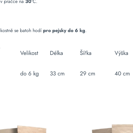
v pračce na
30
°C.
likostně se batoh hodí
pro pejsky do 6 kg
.
t
Velikost
Délka
Šířka
Výška
do 6 kg
33 cm
29 cm
40 cm