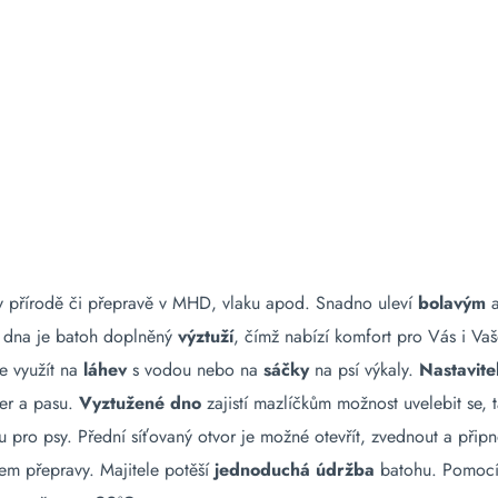
 přírodě či přepravě v MHD, vlaku apod. Snadno uleví
bolavým
a
 a dna je batoh doplněný
výztuží
, čímž nabízí komfort pro Vás i Vaš
ze využít na
láhev
s vodou nebo na
sáčky
na psí výkaly.
Nastavit
der a pasu.
Vyztužené
dno
zajistí mazlíčkům možnost uvelebit se, 
u pro psy. Přední síťovaný otvor je možné otevřít, zvednout a při
em přepravy. Majitele potěší
jednoduchá údržba
batohu. Pomocí 