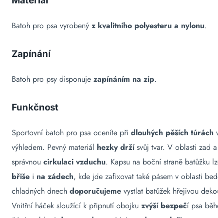
Materiál
Batoh pro psa vyrobený
z kvalitního polyesteru a nylonu
.
Zapínání
Batoh pro psy disponuje
zapínáním na zip
.
Funkčnost
Sportovní batoh pro psa oceníte při
dlouhých pěších túrách
v
výhledem. Pevný materiál
hezky drží
svůj tvar. V oblasti zad
správnou
cirkulaci vzduchu
. Kapsu na boční straně batůžku l
břiše
i
na zádech
, kde jde zafixovat také pásem v oblasti be
chladných dnech
doporučujeme
vystlat batůžek hřejivou deko
Vnitřní háček sloužící k připnutí obojku
zvýší bezpeč
í psa běh