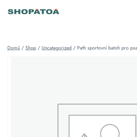
Přeskočit
na
obsah
Domů
/
Shop
/
Uncategorized
/
Path sportovní batoh pro psa