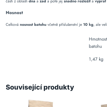
části z oblasti
dna
a
zad
a poté jej
snadno rozložit
a
vyprat
Nosnost
Celková
nosnost batohu
včetně příslušenství je
10 kg
, ale ve
Hmotnos
batohu
1,47 kg
Související produkty