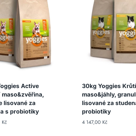
oggies Active
30kg Yoggies Krůt
 maso&zvěřina,
maso&jáhly, granul
e lisované za
lisované za studen
a s probiotiky
probiotiky
0
Kč
4 147,00
Kč