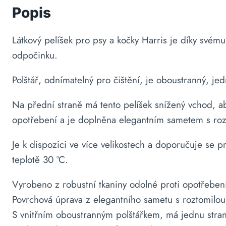
Popis
Látkový pelíšek pro psy a kočky Harris je díky své
odpočinku.
Polštář, odnímatelný pro čištění, je oboustranný, je
Na přední straně má tento pelíšek snížený vchod, aby
opotřebení a je doplněna elegantním sametem s ro
Je k dispozici ve více velikostech a doporučuje se p
teplotě 30 °C.
Vyrobeno z robustní tkaniny odolné proti opotřebení
Povrchová úprava z elegantního sametu s roztomilo
S vnitřním oboustranným polštářkem, má jednu stran