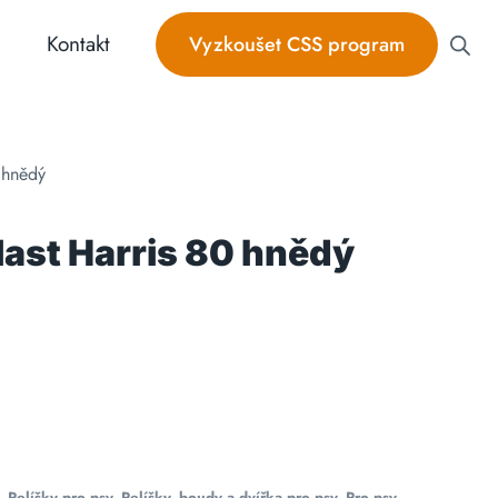
Kontakt
Vyzkoušet CSS program
 hnědý
last Harris 80 hnědý
,
Pelíšky pro psy
,
Pelíšky, boudy a dvířka pro psy
,
Pro psy