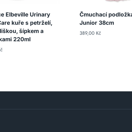
e Elbeville Urinary
Čmuchací podložk
are kuře s petrželí,
Junior 38cm
iškou, šípkem a
389,00
Kč
kami 220ml
č