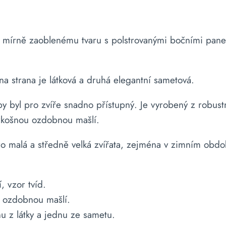
mu mírně zaoblenému tvaru s polstrovanými bočními pa
dna strana je látková a druhá elegantní sametová.
 byl pro zvíře snadno přístupný. Je vyrobený z robustn
zkošnou ozdobnou mašlí.
ro malá a středně velká zvířata, zejména v zimním obdob
, vzor tvíd.
u ozdobnou mašlí.
u z látky a jednu ze sametu.