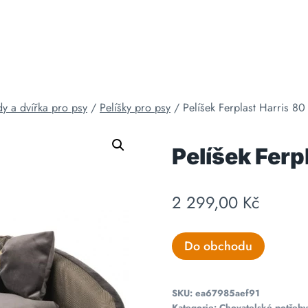
dy a dvířka pro psy
/
Pelíšky pro psy
/
Pelíšek Ferplast Harris 80
Pelíšek Ferp
2 299,00
Kč
Do obchodu
SKU:
ea67985aef91
Kategorie:
Chovatelské potřeby