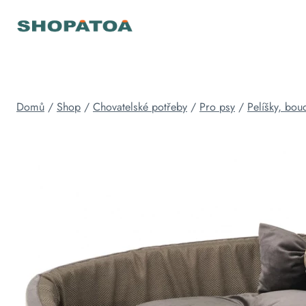
Přeskočit
na
obsah
Domů
/
Shop
/
Chovatelské potřeby
/
Pro psy
/
Pelíšky, bou