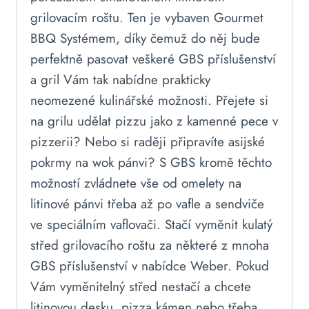
grilovacím roštu. Ten je vybaven Gourmet
BBQ Systémem, díky čemuž do něj bude
perfektně pasovat veškeré GBS příslušenství
a gril Vám tak nabídne prakticky
neomezené kulinářské možnosti. Přejete si
na grilu udělat pizzu jako z kamenné pece v
pizzerii? Nebo si raději připravíte asijské
pokrmy na wok pánvi? S GBS kromě těchto
možností zvládnete vše od omelety na
litinové pánvi třeba až po vafle a sendviče
ve speciálním vaflovači. Stačí vyměnit kulatý
střed grilovacího roštu za některé z mnoha
GBS příslušenství v nabídce Weber. Pokud
Vám vyměnitelný střed nestačí a chcete
litinovou desku, pizza kámen nebo třeba