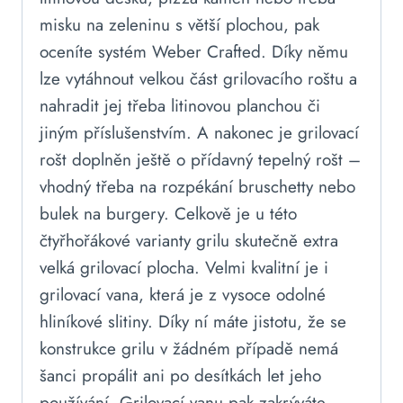
misku na zeleninu s větší plochou, pak
oceníte systém Weber Crafted. Díky němu
lze vytáhnout velkou část grilovacího roštu a
nahradit jej třeba litinovou planchou či
jiným příslušenstvím. A nakonec je grilovací
rošt doplněn ještě o přídavný tepelný rošt –
vhodný třeba na rozpékání bruschetty nebo
bulek na burgery. Celkově je u této
čtyřhořákové varianty grilu skutečně extra
velká grilovací plocha. Velmi kvalitní je i
grilovací vana, která je z vysoce odolné
hliníkové slitiny. Díky ní máte jistotu, že se
konstrukce grilu v žádném případě nemá
šanci propálit ani po desítkách let jeho
používání. Grilovací vanu pak zakrýváte