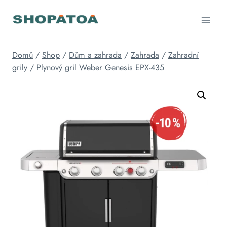
Přeskočit
na
obsah
Domů
/
Shop
/
Dům a zahrada
/
Zahrada
/
Zahradní
grily
/
Plynový gril Weber Genesis EPX-435