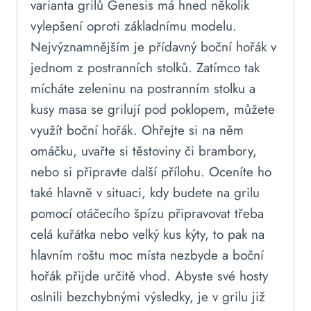
varianta grilů Genesis má hned několik
vylepšení oproti základnímu modelu.
Nejvýznamnějším je přídavný boční hořák v
jednom z postranních stolků. Zatímco tak
mícháte zeleninu na postranním stolku a
kusy masa se grilují pod poklopem, můžete
využít boční hořák. Ohřejte si na něm
omáčku, uvařte si těstoviny či brambory,
nebo si připravte další přílohu. Oceníte ho
také hlavně v situaci, kdy budete na grilu
pomocí otáčecího špízu připravovat třeba
celá kuřátka nebo velký kus kýty, to pak na
hlavním roštu moc místa nezbyde a boční
hořák přijde určitě vhod. Abyste své hosty
oslnili bezchybnými výsledky, je v grilu již