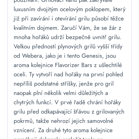
luxusním dvojitým ocelovým poklopem, který
již při zavírání i otevírání grilu působí těžce
kvalitním dojmem. Zaručí Vám, že se žár z
mnoha hořáků udrží bezpečně uvnitř grilu.
Velkou předností plynových grilů vyšší třídy
od Webera, jako je i tento Genesis, jsou
aroma kolejnice Flavorizer Bars z ušlechtilé
oceli. Ty vytvoří nad hořáky na první pohled
nepříliš podstatné stříšky, jenže pro gril
naopak plní několik velmi důležitých a
chytrých funkcí. V prvé řadě chrání hořáky
grilu před odkapávající šťávou z grilovaných
pokrmů, takže nehrozí jejich samovolné
vznícení. Za druhé tyto aroma kolejnice