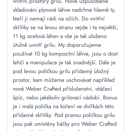
vnitřní prostory grilu. Nově uzpůsobené
skladování plynové láhve nadchne hlavně ty,
kteří ji nemají rádi na očích. Do vnitřní
skříňky se na levou stranu vejde i ta největší,
11 kg ocelová láhev a vše je tak uloženo
útulně uvnitř grilu. My doporučujeme
používat 10 kg kompozitní láhve, jsou o dost
lehčí a manipulace je tak snadnější. Dále je
pod levou poličkou grilu přídavný úložný
prostor, kam můžeme uschovávat například
nové Weber Crafted příslušenství, otáčecí
špíz, nebo jakékoliv grilovací nádobí. Bonus
je i malá polička na koření ve dvířkách této
přídavné skříňky. Pod pravou poličkou grilu
jsou pak umístěny háčky pro Weber Crafted