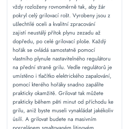
vždy rozloženy rovnoměrně tak, aby žár
pokryl celý grilovací rošt. Vyrobeny jsou z
ušlechtilé oceli a kvalitní zpracování
zajistí neustálý přítok plynu zezadu až
dopředu, po celé grilovací ploše. Každý
hořák se ovládá samostatně pomocí
vlastního plynule nastavitelného regulátoru
na přední straně grilu. Vedle regulátorů je
umístěno i tlačítko elektrického zapalování,
pomocí kterého hořáky snadno zapálíte
prakticky okamžitě. Grilovat tak můžete
prakticky během pěti minut od příchodu ke
grilu, aniž byste museli vynakládat jakékoliv
úsilí. A grilovat budete na masivním
porcelánem smaltovaném litinovém