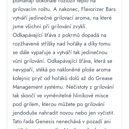
pomáhají dokonale rozložit teplo na
grilovacím roštu. A nakonec, Flavorizer Bars
vytváří jedinečné grilovací aroma, na které
jsme všichni při grilování zvyklí.
Odkapávající šťáva z pokrmů dopadá na
rozžhavené stříšky nad hořáky a díky tomu
se dále vypařuje a vytváří tak jedinečnou
vůni grilování. Odkapávající šťáva, která se
nevypaří, stéká po nakloněné ploše aroma
kolejnic pryč od hořáků dolů až do Grease
Management systému. Nečistoty z grilování
tak skončí ve vyměnitelné hliníkové misce
pod grilem, kterou můžete po grilování
jendoduše nahradit novou nebo jen vyčistit.
Tato řada Genesis nenechává v pozadí ani