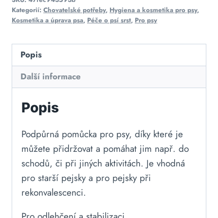
Kategorií:
Chovatelské potřeby
,
Hygiena a kosmetika pro psy
,
Kosmetika a úprava psa
,
Péče o psí srst
,
Pro psy
Popis
Další informace
Popis
Podpůrná pomůcka pro psy, díky které je
můžete přidržovat a pomáhat jim např. do
schodů, či při jiných aktivitách. Je vhodná
pro starší pejsky a pro pejsky při
rekonvalescenci.
Pro odlehčení a stabilizaci.