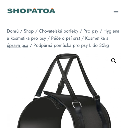
Přeskočit
na
obsah
Domů
/
Shop
/
Chovatelské potřeby
/
Pro psy
/
Hygiena
a kosmetika pro psy
/
Péče o psí srst
/
Kosmetika a
úprava psa
/
Podpůrná pomůcka pro psy L do 35kg