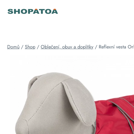
Přeskočit
na
obsah
Domů
/
Shop
/
Oblečení, obuv a doplňky
/
Reflexní vesta O