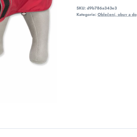
SKU:
d9b786a343e3
Kategorie:
Oblečení, obuv a do