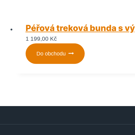
Péřová treková bunda s výp
1 199,00
Kč
Do obchodu