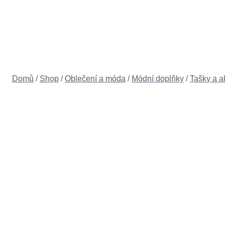
Přeskočit
na
obsah
Domů
/
Shop
/
Oblečení a móda
/
Módní doplňky
/
Tašky a a