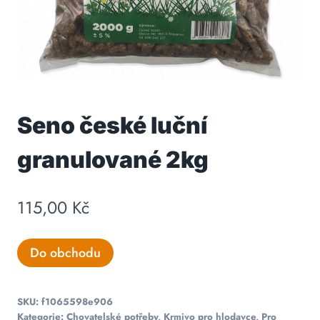
Seno české luční
granulované 2kg
115,00
Kč
Do obchodu
SKU:
f1065598e906
Kategorie:
Chovatelské potřeby
,
Krmivo pro hlodavce
,
Pro