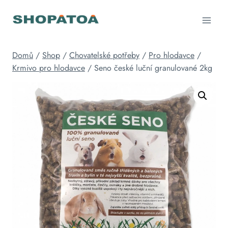
Přeskočit
na
obsah
Domů
/
Shop
/
Chovatelské potřeby
/
Pro hlodavce
/
Krmivo pro hlodavce
/
Seno české luční granulované 2kg