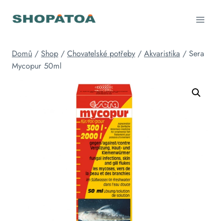
Přeskočit
na
obsah
Domů
/
Shop
/
Chovatelské potřeby
/
Akvaristika
/
Sera
Mycopur 50ml