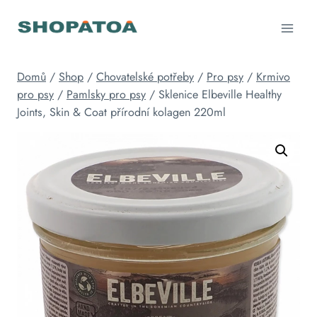
Přeskočit
na
obsah
Domů
/
Shop
/
Chovatelské potřeby
/
Pro psy
/
Krmivo
pro psy
/
Pamlsky pro psy
/
Sklenice Elbeville Healthy
Joints, Skin & Coat přírodní kolagen 220ml