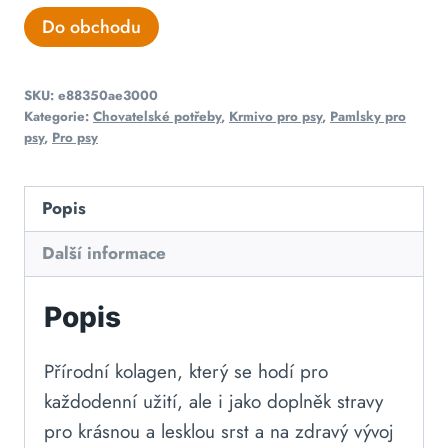
Do obchodu
SKU:
e88350ae3000
Kategorie:
Chovatelské potřeby
,
Krmivo pro psy
,
Pamlsky pro
psy
,
Pro psy
Popis
Další informace
Popis
Přírodní kolagen, který se hodí pro
každodenní užití, ale i jako doplněk stravy
pro krásnou a lesklou srst a na zdravý vývoj