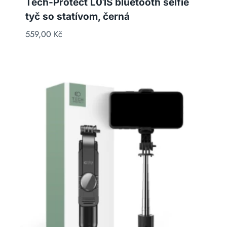
Tech-Protect L01S bluetooth selfie
tyč so statívom, černá
559,00
Kč