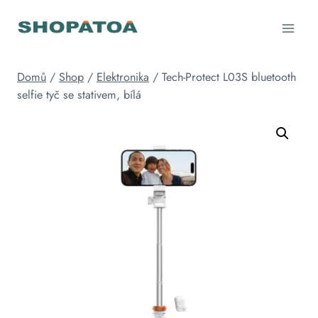
Přeskočit
na
obsah
Domů
/
Shop
/
Elektronika
/
Tech-Protect L03S bluetooth
selfie tyč se stativem, bílá