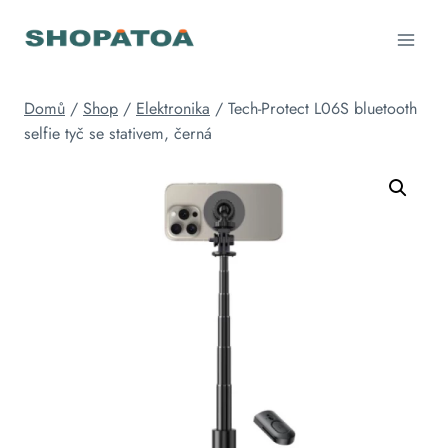
Přeskočit
na
obsah
Domů
/
Shop
/
Elektronika
/
Tech-Protect L06S bluetooth
selfie tyč se stativem, černá