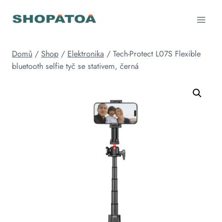
Přeskočit
na
obsah
Domů
/
Shop
/
Elektronika
/
Tech-Protect L07S Flexible
bluetooth selfie tyč se stativem, černá