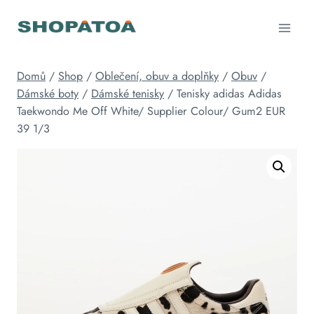
Přeskočit
na
obsah
Domů
/
Shop
/
Oblečení, obuv a doplňky
/
Obuv
/
Dámské boty
/
Dámské tenisky
/
Tenisky adidas Adidas
Taekwondo Me Off White/ Supplier Colour/ Gum2 EUR
39 1/3