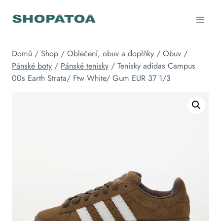
Přeskočit
na
obsah
Domů
/
Shop
/
Oblečení, obuv a doplňky
/
Obuv
/
Pánské boty
/
Pánské tenisky
/
Tenisky adidas Campus
00s Earth Strata/ Ftw White/ Gum EUR 37 1/3