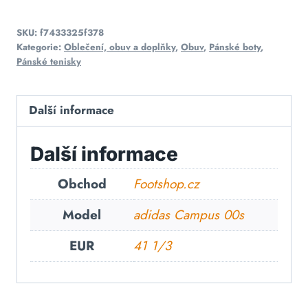
SKU:
f7433325f378
Kategorie:
Oblečení, obuv a doplňky
,
Obuv
,
Pánské boty
,
Pánské tenisky
Další informace
Další informace
Obchod
Footshop.cz
Model
adidas Campus 00s
EUR
41 1/3