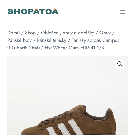
Přeskočit
na
obsah
Domů
/
Shop
/
Oblečení, obuv a doplňky
/
Obuv
/
Pánské boty
/
Pánské tenisky
/
Tenisky adidas Campus
00s Earth Strata/ Ftw White/ Gum EUR 41 1/3