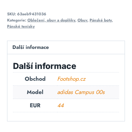
SKU:
63aeb9431036
Kategorie:
Oblečení, obuv a doplňky
,
Obuv
,
Pánské boty
,
Pánské tenisky
Další informace
Další informace
Obchod
Footshop.cz
Model
adidas Campus 00s
EUR
44