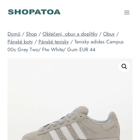
Přeskočit
na
obsah
Domů
/
Shop
/
Oblečení, obuv a doplňky
/
Obuv
/
Pánské boty
/
Pánské tenisky
/
Tenisky adidas Campus
00s Grey Two/ Ftw White/ Gum EUR 44