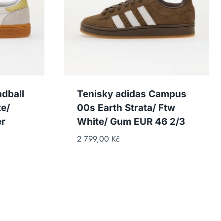
dball
Tenisky adidas Campus
e/
00s Earth Strata/ Ftw
er
White/ Gum EUR 46 2/3
2 799,00
Kč