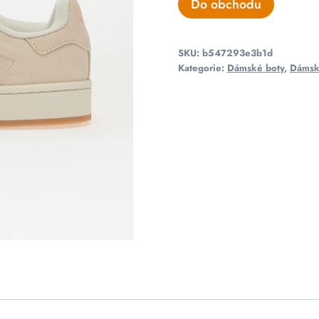
Do obchodu
SKU:
b547293e3b1d
Kategorie:
Dámské boty
,
Dámsk