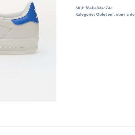
SKU:
f8eba83ac74c
Kategorie:
Oblečení, obuv a do