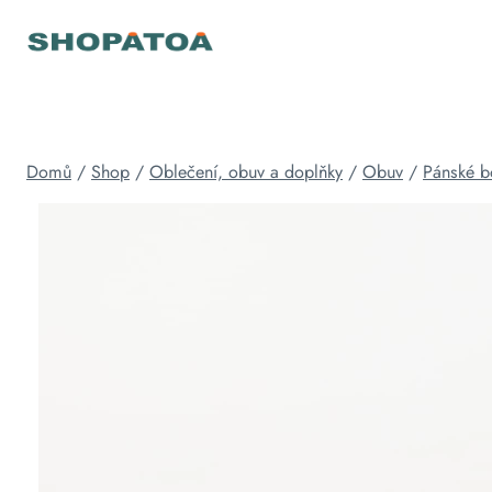
Přeskočit
na
obsah
Domů
/
Shop
/
Oblečení, obuv a doplňky
/
Obuv
/
Pánské b