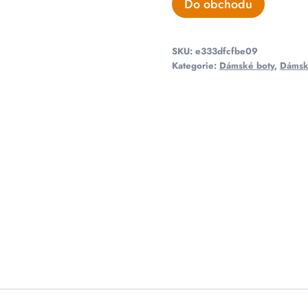
Do obchodu
SKU:
e333dfcfbe09
Kategorie:
Dámské boty
,
Dámsk