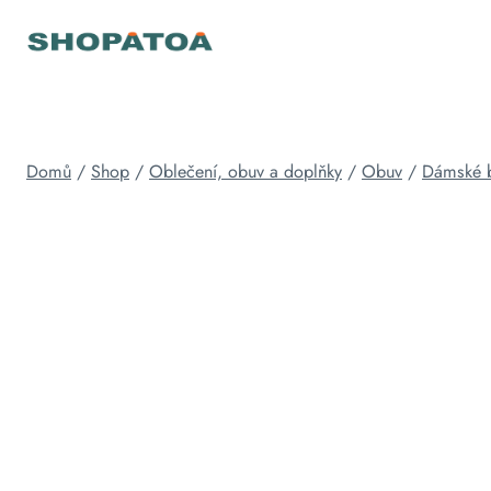
Přeskočit
na
obsah
Domů
/
Shop
/
Oblečení, obuv a doplňky
/
Obuv
/
Dámské 