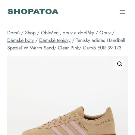
Přeskočit
na
obsah
Domů
/
Shop
/
Oblečení, obuv a doplňky
/
Obuv
/
Dámské boty
/
Dámské tenisky
/
Tenisky adidas Handball
Spezial W Warm Sand/ Clear Pink/ Gum5 EUR 39 1/3